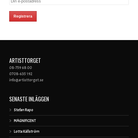
ARTISTTORGET
08-759 68 00
0708-635 192
info@artisttorget.se
SENASTE INLÄGGEN
Stefan Rapo
MAGNIFICENT
Lotta Källström