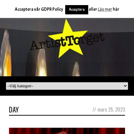
Acceptera vår GDPR Policy
eller
Läs mer
här
Acceptera
DAY
//
mars 25, 2023