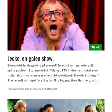
off
Jecko, en galen show!
En underhållande galning på scenen!!! En artist som garanterat får
igång publiken! Storsuccén från Talang på TV 4! Han har mycket scen
material som kan anpassas efter publik, önskemål & förutsättningar!
Startar soft och lugnt för att sedan få igång publiken. Han har gjort...
Publicerat
25 mar 2023
,
av
Artisttorget