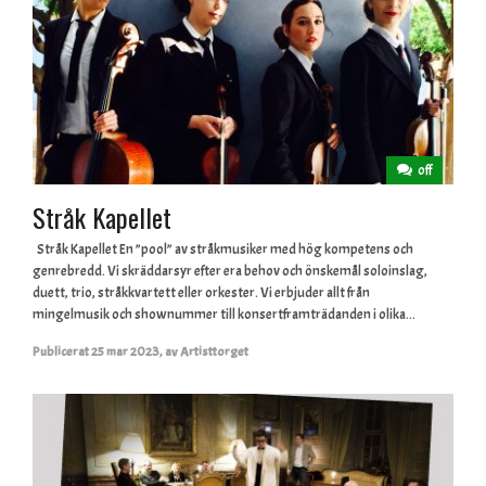
off
Stråk Kapellet
Stråk Kapellet En ”pool” av stråkmusiker med hög kompetens och
genrebredd. Vi skräddarsyr efter era behov och önskemål soloinslag,
duett, trio, stråkkvartett eller orkester. Vi erbjuder allt från
mingelmusik och shownummer till konsertframträdanden i olika...
Publicerat
25 mar 2023
,
av
Artisttorget