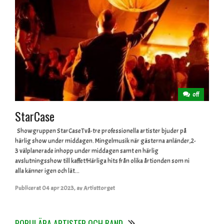
off
StarCase
Showgruppen StarCaseTvå-tre professionella artister bjuder på
härlig show under middagen. Mingelmusik när gästerna anländer,2-
3 välplanerade inhopp under middagen samt en härlig
avslutningsshow till kaffet!Härliga hits från olika årtionden som ni
alla känner igen och lät...
Publicerat
04 apr 2023
,
av
Artisttorget
POPULÄRA ARTISTER OCH BAND