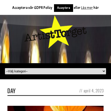
Acceptera vår GDPR Policy
eller
Läs mer
här
Acceptera
DAY
//
april 4, 2023