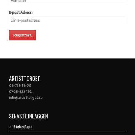
E-post Adress:
ARTISTTORGET
08-759 68 00
0708-635 192
info@artisttorget.se
SENASTE INLÄGGEN
Stefan Rapo