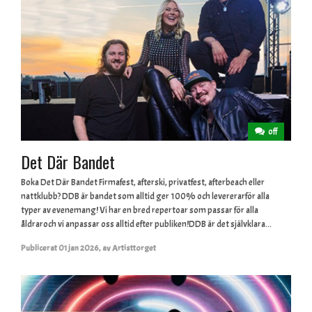
off
Det Där Bandet
Boka Det Där Bandet Firmafest, afterski, privatfest, afterbeach eller
nattklubb? DDB är bandet som alltid ger 100% och levererarför alla
typer av evenemang! Vi har en bred repertoar som passar för alla
åldraroch vi anpassar oss alltid efter publiken!DDB är det självklara...
Publicerat
01 jan 2026
,
av
Artisttorget