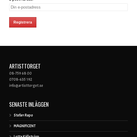
ARTISTTORGET
08-759 68 00
0708-635 192
info@artisttorget.se
SENASTE INLÄGGEN
Stefan Rapo
MAGNIFICENT
Lotta Källström