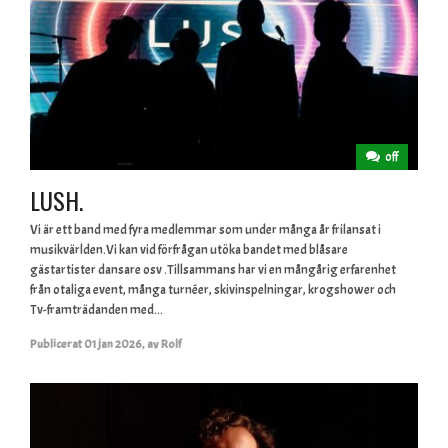
off
LUSH.
Vi är ett band med fyra medlemmar som under många år frilansat i
musikvärlden.Vi kan vid förfrågan utöka bandet med blåsare
gästartister dansare osv .Tillsammans har vi en mångårig erfarenhet
från otaliga event, många turnéer, skivinspelningar, krogshower och
Tv-framträdanden med...
Publicerat
01 jan 2026
,
av
Rolf