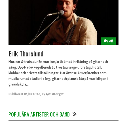
off
Erik Thorslund
Musiker & trubadur En musiker/artist med inriktning på gitarr och
sång. Uppträder regelbundet på restauranger, företag, hotell,
klubbar och privata tillställningar. Har över 10 års erfarenhet som
musiker, med studier i sång, gitarr och piano både på musiklinjen i
grundskola...
Publicerat
01 jan 2026
,
av
Artisttorget
POPULÄRA ARTISTER OCH BAND