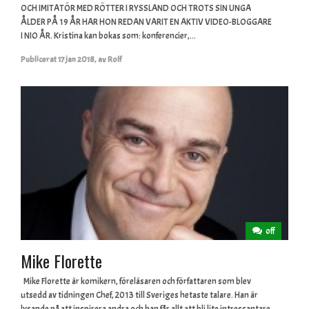
OCH IMITATÖR MED RÖTTER I RYSSLAND OCH TROTS SIN UNGA
ÅLDER PÅ 19 ÅR HAR HON REDAN VARIT EN AKTIV VIDEO-BLOGGARE
I NIO ÅR. Kristina kan bokas som: konferencier,...
Publicerat
17 jan 2018
,
av
Rolf
off
Mike Florette
Mike Florette är komikern, föreläsaren och författaren som blev
utsedd av tidningen Chef, 2013 till Sveriges hetaste talare. Han är
lysande på att inspirera andra och han får allt att bli lite intressantare