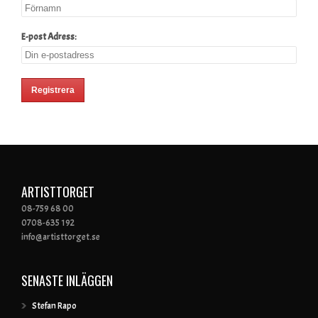
E-post Adress:
ARTISTTORGET
08-759 68 00
0708-635 192
info@artisttorget.se
SENASTE INLÄGGEN
Stefan Rapo