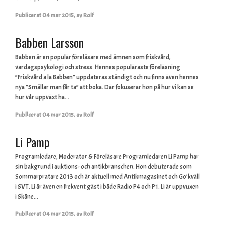
Publicerat
04 mar 2015
,
av
Rolf
Babben Larsson
Babben är en populär föreläsare med ämnen som friskvård,
vardagspsykologi och stress. Hennes populäraste föreläsning
”Friskvård a la Babben” uppdateras ständigt och nu finns även hennes
nya ”Smällar man får ta” att boka. Där fokuserar hon på hur vi kan se
hur vår uppväxt ha...
Publicerat
04 mar 2015
,
av
Rolf
Li Pamp
Programledare, Moderator & Föreläsare Programledaren Li Pamp har
sin bakgrund i auktions- och antikbranschen. Hon debuterade som
Sommarpratare 2013 och är aktuell med Antikmagasinet och Go’kväll
i SVT. Li är även en frekvent gäst i både Radio P4 och P1. Li är uppvuxen
i Skåne...
Publicerat
04 mar 2015
,
av
Rolf