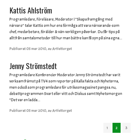
Kattis Ahlström
Programledare, Föreläsare, Moderator I ”Skapa framgång med
närvaro” talar Kattis om hur ens förmåga att vara närvarande-som
chef, medarbetare, förälder & vän-verkligen påverkar. Du får tips på
allt från samtalsmetoder till hur man bättre kan få syn på sina egna...
Publicerat
05 mar 2010
,
av
Artisttorget
Jenny Strömstedt
Programledare Konferencier Moderator Jenny Strömstedt har varit
verksam främst på TV4 som reporter på Kalla Fakta och Nyheterna,
men också som programledare för utrikesmagasinet pangea.nu,
debattprogrammen Svart eller vitt och Diskus samt Nyhetsmorgon
”Det var en ladda...
Publicerat
05 mar 2010
,
av
Artisttorget
1
2
3