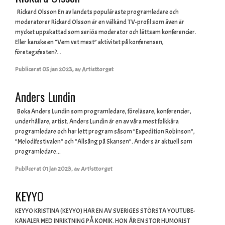
Rickard Olsson En av landets populäraste programledare och
moderatorer Rickard Olsson är en välkänd TV-profil som även är
mycket uppskattad som seriös moderator och lättsam konferencier.
Eller kanske en ”Vem vet mest” aktivitet på konferensen,
företagsfesten?...
Publicerat
05 jan 2023
,
av
Artisttorget
Anders Lundin
Boka Anders Lundin som programledare, föreläsare, konferencier,
underhållare, artist. Anders Lundin är en av våra mest folkkära
programledare och har lett program såsom ”Expedition Robinson”,
”Melodifestivalen” och ”Allsång på Skansen”. Anders är aktuell som
programledare...
Publicerat
01 jan 2023
,
av
Artisttorget
KEYYO
KEYYO KRISTINA (KEYYO) HAR EN AV SVERIGES STÖRSTA YOUTUBE-
KANALER MED INRIKTNING PÅ KOMIK. HON ÄR EN STOR HUMORIST