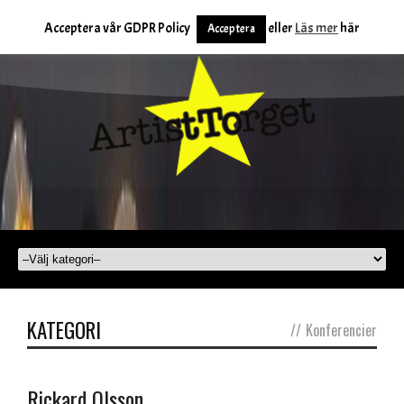
Acceptera vår GDPR Policy
eller
Läs mer
här
Acceptera
KATEGORI
//
Konferencier
Rickard Olsson