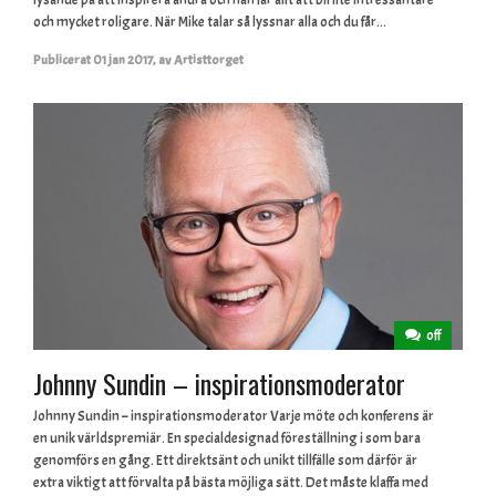
och mycket roligare. När Mike talar så lyssnar alla och du får...
Publicerat
01 jan 2017
,
av
Artisttorget
off
Johnny Sundin – inspirationsmoderator
Johnny Sundin – inspirationsmoderator Varje möte och konferens är
en unik världspremiär. En specialdesignad föreställning i som bara
genomförs en gång. Ett direktsänt och unikt tillfälle som därför är
extra viktigt att förvalta på bästa möjliga sätt. Det måste klaffa med