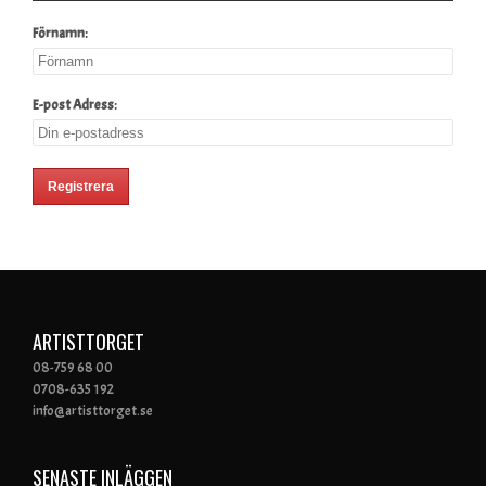
Förnamn:
E-post Adress:
ARTISTTORGET
08-759 68 00
0708-635 192
info@artisttorget.se
SENASTE INLÄGGEN