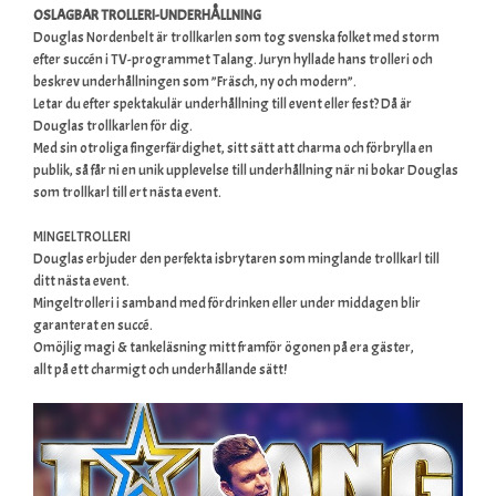
OSLAGBAR TROLLERI-UNDERHÅLLNING
Douglas Nordenbelt är trollkarlen som tog svenska folket med storm
efter succén i TV-programmet Talang. Juryn hyllade hans trolleri och
beskrev underhållningen som ”Fräsch, ny och modern”.
Letar du efter spektakulär underhållning till event eller fest? Då är
Douglas trollkarlen för dig.
Med sin otroliga fingerfärdighet, sitt sätt att charma och förbrylla en
publik, så får ni en unik upplevelse till underhållning när ni bokar Douglas
som trollkarl till ert nästa event.
MINGELTROLLERI
Douglas erbjuder den perfekta isbrytaren som minglande trollkarl till
ditt nästa event.
Mingeltrolleri i samband med fördrinken eller under middagen blir
garanterat en succé.
Omöjlig magi & tankeläsning mitt framför ögonen på era gäster,
allt på ett charmigt och underhållande sätt!