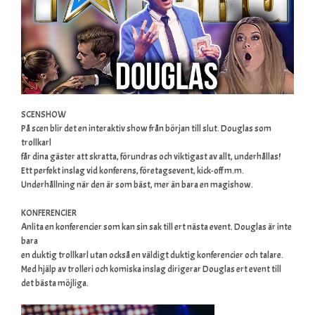
SCENSHOW
På scen blir det en interaktiv show från början till slut. Douglas som
trollkarl
får dina gäster att skratta, förundras och viktigast av allt, underhållas!
Ett perfekt inslag vid konferens, företagsevent, kick-off m.m.
Underhållning när den är som bäst, mer än bara en magishow.
KONFERENCIER
Anlita en konferencier som kan sin sak till ert nästa event. Douglas är inte
bara
en duktig trollkarl utan också en väldigt duktig konferencier och talare.
Med hjälp av trolleri och komiska inslag dirigerar Douglas ert event till
det bästa möjliga.