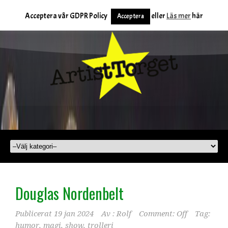
Acceptera vår GDPR Policy
eller
Läs mer
här
Acceptera
Douglas Nordenbelt
Publicerat
19 jan 2024
Av :
Rolf
Comment: Off
Tag:
humor
,
magi
,
show
,
trolleri