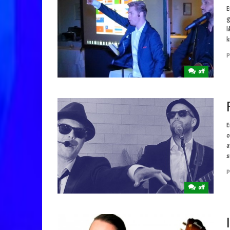
E
g
l
k
P
off
E
o
a
s
P
off