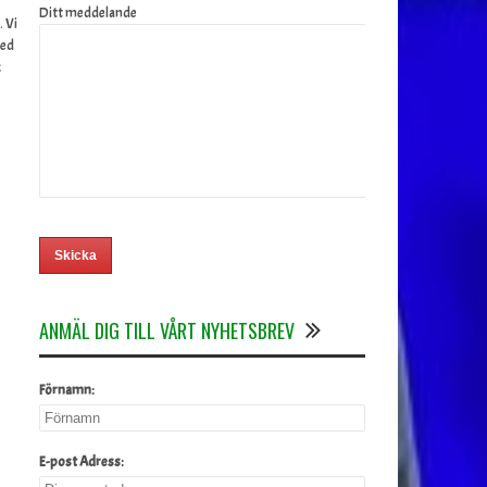
Ditt meddelande
. Vi
med
k
ANMÄL DIG TILL VÅRT NYHETSBREV
Förnamn:
E-post Adress: