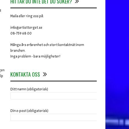
HITTAR DU INTE DET DU SÖKER?
t
Maila eller ring oss på:
info@artisttorget.se
08-759 68 00
Många års erfarenhet och stort kontaktnät inom
branchen.
Inga problem - bara möjligheter!
agen
KONTAKTA OSS
älp
Ditt namn (obligatorisk)
Din e-post (obligatorisk)