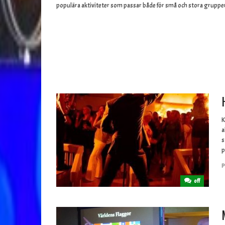
populära aktiviteter som passar både för små och stora gruppe
K
a
s
p
P
off