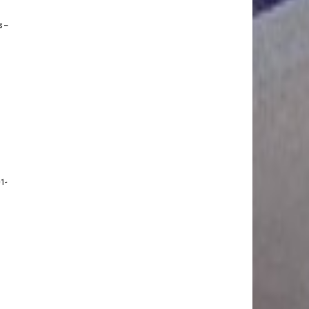
s –
)1-