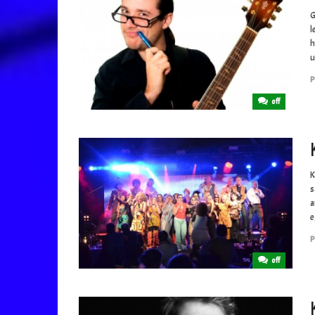
G
l
h
u
P
off
K
s
a
e
P
off