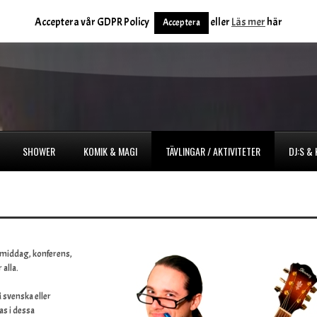
Acceptera vår GDPR Policy
eller
Läs mer
här
Acceptera
SHOWER
KOMIK & MAGI
TÄVLINGAR / AKTIVITETER
DJ:S &
n middag, konferens,
alla.
 svenska eller
as i dessa