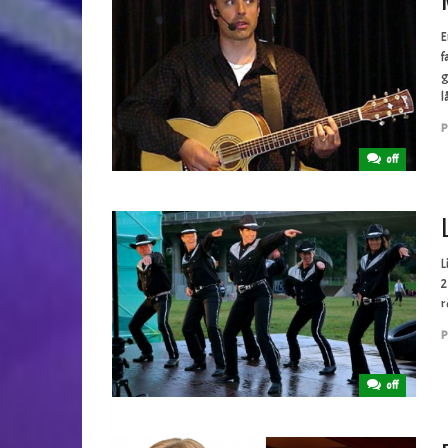
E
f
g
l
P
off
L
2
r
P
off