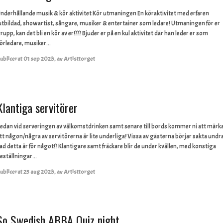
nderhållande musik & kör aktivitet Kör utmaningen En köraktivitet med erfaren
utbildad, showartist, sångare, musiker & entertainer som ledare! Utmaningen för er
rupp, kan det bli en kör av er!??? Bjuder er på en kul aktivitet där han leder er som
örledare, musiker...
ublicerat
01 sep 2023
,
av
Artisttorget
Klantiga servitörer
edan vid serveringen av välkomstdrinken samt senare till bords kommer ni att märk
tt någon/några av servitörerna är lite underliga! Vissa av gästerna börjar sakta undr
ad detta är för något!? Klantigare samt fräckare blir de under kvällen, med konstiga
eställningar...
ublicerat
25 aug 2023
,
av
Artisttorget
So Swedish ABBA Quiz night