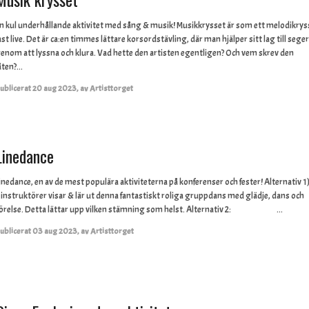
n kul underhållande aktivitet med sång & musik! Musikkrysset är som ett melodikrys
ast live. Det är ca:en timmes lättare korsordstävling, där man hjälper sitt lag till seger
enom att lyssna och klura. Vad hette den artisten egentligen? Och vem skrev den
åten?...
ublicerat
20 aug 2023
,
av
Artisttorget
Linedance
inedance, en av de mest populära aktiviteterna på konferenser och fester! Alternativ 1
 instruktörer visar & lär ut denna fantastiskt roliga gruppdans med glädje, dans och
örelse. Detta lättar upp vilken stämning som helst. Alternativ 2: ...
ublicerat
03 aug 2023
,
av
Artisttorget