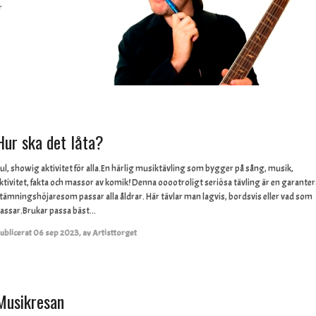
r
Hur ska det låta?
ul, showig aktivitet för alla.En härlig musiktävling som bygger på sång, musik,
ktivitet, fakta och massor av komik! Denna ooootroligt seriösa tävling är en garante
tämningshöjaresom passar alla åldrar. Här tävlar man lagvis, bordsvis eller vad som
assar.Brukar passa bäst...
ublicerat
06 sep 2023
,
av
Artisttorget
Musikresan