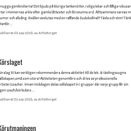
nugga geniknölarna! Det bjuds på kluriga tankenötter,roliga lekar och fiffiga rebusar
etar i minnernas arkiv efter gamla låttexter och försvunna ord. Alltsammans varvas 
umor och allsång. Kvällen avslutas med en rafflande Sudokofinal!! Tävla och vinn! Tän
tanför...
ublicerat
03 sep 2023
,
av
Artisttorget
Körslaget
örslag Vi kan verkligen rekommendera denna aktivitet till de lek- & tävlingssugna
ällskapen,små som stora! Aktiviteten genomförs och drivs av professionella
rtister/coacher. Innan middagen delas sällskapet in i grupper där varje grupp får sin
gen coach/körledare....
ublicerat
02 sep 2023
,
av
Artisttorget
Körutmaningen