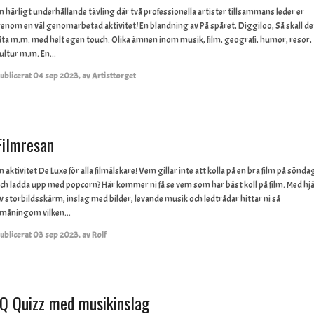
n härligt underhållande tävling där två professionella artister tillsammans leder er
enom en väl genomarbetad aktivitet! En blandning av På spåret, Diggiloo, Så skall de
åta m.m. med helt egen touch. Olika ämnen inom musik, film, geografi, humor, resor,
ultur m.m. En...
ublicerat
04 sep 2023
,
av
Artisttorget
Filmresan
n aktivitet De Luxe för alla filmälskare! Vem gillar inte att kolla på en bra film på sönd
ch ladda upp med popcorn? Här kommer ni få se vem som har bäst koll på film. Med hj
v storbildsskärm, inslag med bilder, levande musik och ledtrådar hittar ni så
måningom vilken...
ublicerat
03 sep 2023
,
av
Rolf
IQ Quizz med musikinslag