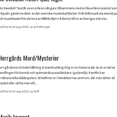
So Swedish” består av en erfaren sångare tillsammans med en lika erfaren pianist so
rbjuder gästerna delar av den svenska musikskattkistan. Från folkmusik via svensk ja
ch musikteaterhits skrivna av ABBAs Björn & Benny till en av Sveriges största...
ublicerat
25 aug 2023
,
av
Artisttorget
Herrgårds Mord/Mysterier
errgårdsmord Underhållning & teambuilding Stig in i en historia där du är en del av
andlingen! En komisk och spännande pusseldeckare i godsmiljö, framförd av
rofessionella skådespelare. Ni befinner er i händelsernas centrum, där man deltar så
ycket eller så lite man vill,...
ublicerat
24 aug 2023
,
av
Rolf
Musik krysset