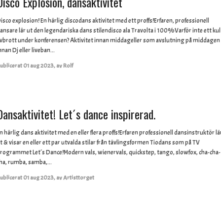
Disco Explosion, dansaktivitet
isco explosion! En härlig discodans aktivitet med ett proffs!Erfaren, professionell
ansare lär ut den legendariska dans stilendisco ala Travolta i 100%Varför inte ett kul
vbrott under konferensen? Aktivitet innan middageller som avslutning på middagen
nnan Dj eller liveban...
ublicerat
01 aug 2023
,
av
Rolf
Dansaktivitet! Let´s dance inspirerad.
n härlig dans aktivitet med en eller flera proffs!Erfaren professionell dansinstruktör lä
t & visar en eller ett par utvalda stilar från tävlingsformen Tiodans som på TV
rogrammet Let´s Dance!Modern vals, wienervals, quickstep, tango, slowfox, cha-cha-
ha, rumba, samba,...
ublicerat
01 aug 2023
,
av
Artisttorget