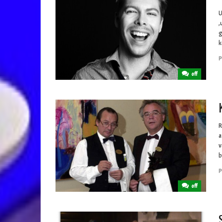
U
,
g
k
P
off
R
a
v
b
P
off