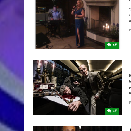
”
e
o
P
off
H
h
p
m
P
off