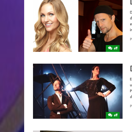
D
d
a
i
P
off
E
u
P
c
P
off