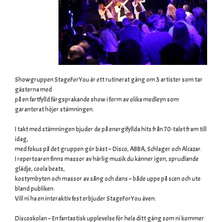
Showgruppen StageForYou är ett rutinerat gäng om 3 artister som tar
gästerna med
på en fartfylld färgsprakande show i form av olika medleyn som
garanterat höjer stämningen.
I takt med stämningen bjuder de på energifyllda hits från 70-talet fram till
idag,
med fokus på det gruppen gör bäst – Disco, ABBA, Schlager och Alcazar.
I repertoaren finns massor av härlig musik du känner igen, sprudlande
glädje, coola beats,
kostymbyten och massor av sång och dans – både uppe på scen och ute
bland publiken.
Vill ni ha en interaktiv fest erbjuder StageForYou även:
Discoskolan – En fantastisk upplevelse för hela ditt gäng som ni kommer