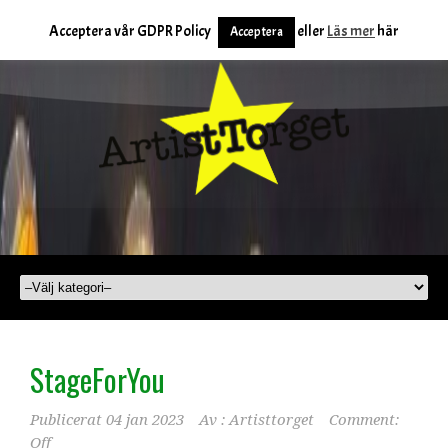
Acceptera vår GDPR Policy
eller
Läs mer
här
Acceptera
StageForYou
Publicerat
04 jan 2023
Av :
Artisttorget
Comment:
Off