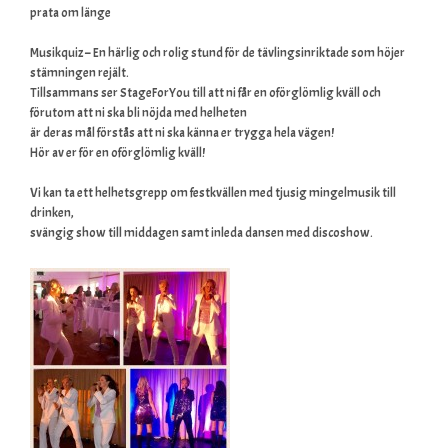
prata om länge
Musikquiz – En härlig och rolig stund för de tävlingsinriktade som höjer
stämningen rejält.
Tillsammans ser StageForYou till att ni får en oförglömlig kväll och
förutom att ni ska bli nöjda med helheten
är deras mål förstås att ni ska känna er trygga hela vägen!
Hör av er för en oförglömlig kväll!
Vi kan ta ett helhetsgrepp om festkvällen med tjusig mingelmusik till
drinken,
svängig show till middagen samt inleda dansen med discoshow.