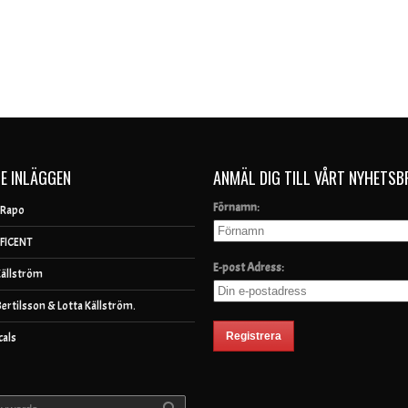
E INLÄGGEN
ANMÄL DIG TILL VÅRT NYHETSB
Förnamn:
 Rapo
FICENT
E-post Adress:
Källström
Bertilsson & Lotta Källström.
cals