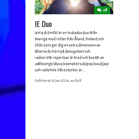
off
IE Duo
Istria & EmilVi är en trubadurduo ifrån
Sverige med rötter från Åland, Finland och
Chile som ger dig en extra dimension av
låtarna du hört på dansgolvet och
radion.Vår repertoar är bred och består av
cafélounge/disco/svenskt/rock/pop/soul/jazz
och radiohits.Våra styrkor är...
Publicerat
15 jan 2024
,
av
Rolf