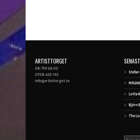
ARTISTTORGET
SENAST
08-759 68 00
Stefan
0708-635 192
info@artisttorget.se
MAGNI
Lotta 
Björn 
The Lo