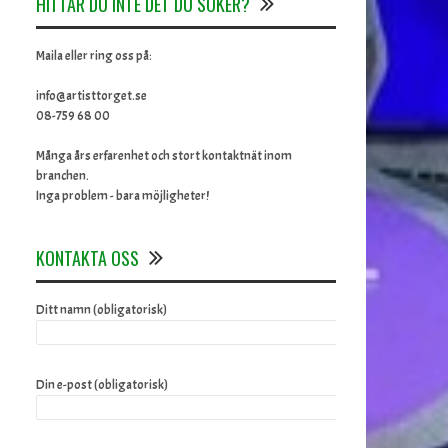
HITTAR DU INTE DET DU SÖKER?
Maila eller ring oss på:
info@artisttorget.se
08-759 68 00
Många års erfarenhet och stort kontaktnät inom
branchen.
Inga problem - bara möjligheter!
KONTAKTA OSS
Ditt namn (obligatorisk)
Din e-post (obligatorisk)