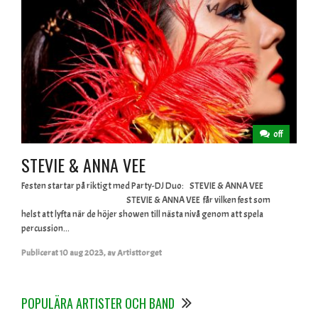
off
STEVIE & ANNA VEE
Festen startar på riktigt med Party-DJ Duo: STEVIE & ANNA VEE
STEVIE & ANNA VEE får vilken fest som
helst att lyfta när de höjer showen till nästa nivå genom att spela
percussion...
Publicerat
10 aug 2023
,
av
Artisttorget
POPULÄRA ARTISTER OCH BAND