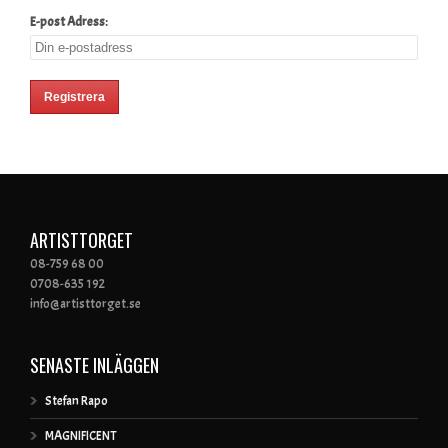
E-post Adress:
ARTISTTORGET
08-759 68 00
0708-635 192
info@artisttorget.se
SENASTE INLÄGGEN
Stefan Rapo
MAGNIFICENT