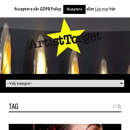
Acceptera vår GDPR Policy
eller
Läs mer
här
Acceptera
TAG
//
Dj