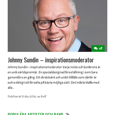
off
Johnny Sundin – inspirationsmoderator
Johnny Sundin – inspirationsmoderator Varje möte och konferens är
en unik världspremiär. En specialdesignad föreställning i som bara
genomförs en gång. Ett direktsänt och unikt tillfälle som därför är
extra viktigt att förvalta på bästa möjliga sätt. Det måste klaffa med
alla...
Publicerat
17 dec 2016
,
av
Rolf
POPULÄRA ARTISTER OCH BAND