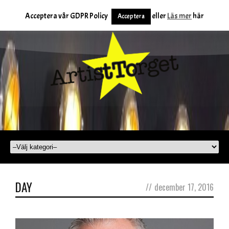
Acceptera vår GDPR Policy
eller
Läs mer
här
Acceptera
DAY
//
december 17, 2016