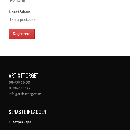
E-post Adress:
ARTISTTORGET
08-759 68 00
0708-635 192
info@artisttorget.se
SENASTE INLÄGGEN
Stefan Rapo