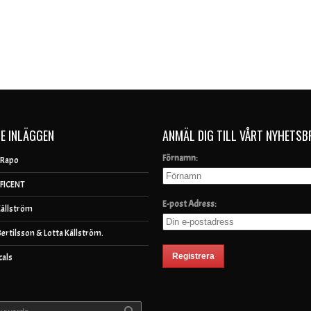
E INLÄGGEN
ANMÄL DIG TILL VÅRT NYHETSB
Förnamn:
 Rapo
FICENT
E-post Adress:
Källström
Bertilsson & Lotta Källström.
cals