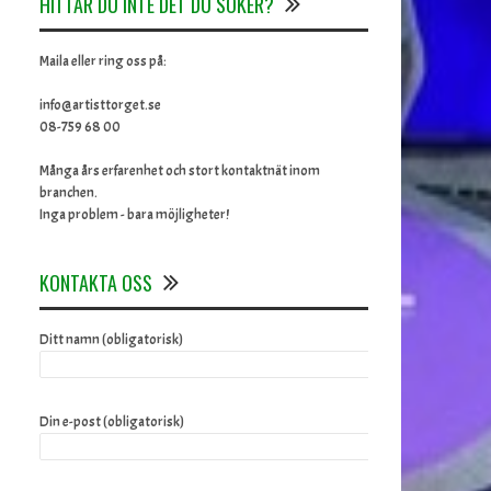
HITTAR DU INTE DET DU SÖKER?
Maila eller ring oss på:
info@artisttorget.se
08-759 68 00
Många års erfarenhet och stort kontaktnät inom
branchen.
Inga problem - bara möjligheter!
KONTAKTA OSS
Ditt namn (obligatorisk)
Din e-post (obligatorisk)