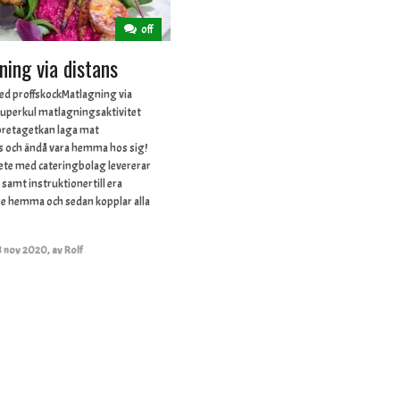
off
ing via distans
ed proffskockMatlagning via
superkul matlagningsaktivitet
 företagetkan laga mat
s och ändå vara hemma hos sig!
ete med cateringbolag levererar
 samt instruktionertill era
e hemma och sedan kopplar alla
8 nov 2020
,
av
Rolf