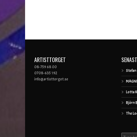
ARTISTTORGET
SENAST
08-759 68 00
Stefan
0708-635 192
info@artisttorget.se
MAGNI
Lotta 
Björn 
The Lo