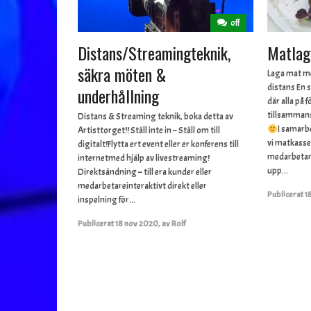
off
Distans/Streamingteknik,
Matlagn
säkra möten &
Laga mat m
distans En 
underhållning
där alla på
tillsamman
Distans & Streaming teknik, boka detta av
I samarb
Artisttorget!! Ställ inte in – Ställ om till
vi matkasse
digitalt!Flytta ert event eller er konferens till
medarbetar
internetmed hjälp av livestreaming!
upp...
Direktsändning – till era kunder eller
medarbetareinteraktivt direkt eller
Publicerat
1
inspelning för...
Publicerat
18 nov 2020
,
av
Rolf