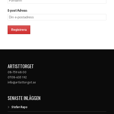
E-post Adress:
ARTISTTORGET
08-759 68 00
0708-635 192
info@artisttorget.se
SENASTE INLÄGGEN
Stefan Rapo