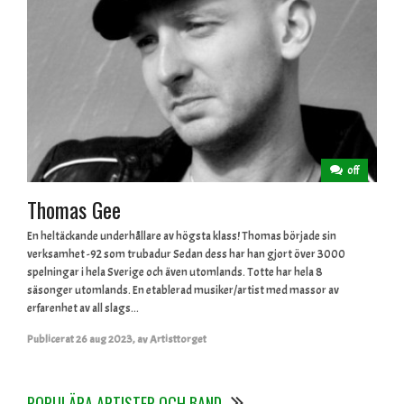
off
Thomas Gee
En heltäckande underhållare av högsta klass! Thomas började sin
verksamhet -92 som trubadur Sedan dess har han gjort över 3000
spelningar i hela Sverige och även utomlands. Totte har hela 8
säsonger utomlands. En etablerad musiker/artist med massor av
erfarenhet av all slags...
Publicerat
26 aug 2023
,
av
Artisttorget
POPULÄRA ARTISTER OCH BAND