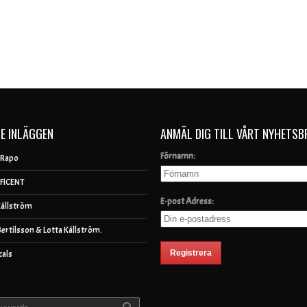
E INLÄGGEN
ANMÄL DIG TILL VÅRT NYHETSB
Förnamn:
 Rapo
FICENT
E-post Adress:
Källström
Bertilsson & Lotta Källström.
cals