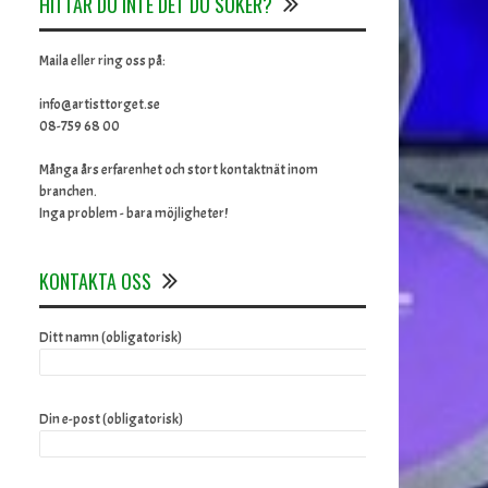
HITTAR DU INTE DET DU SÖKER?
Maila eller ring oss på:
info@artisttorget.se
08-759 68 00
Många års erfarenhet och stort kontaktnät inom
branchen.
Inga problem - bara möjligheter!
KONTAKTA OSS
Ditt namn (obligatorisk)
Din e-post (obligatorisk)