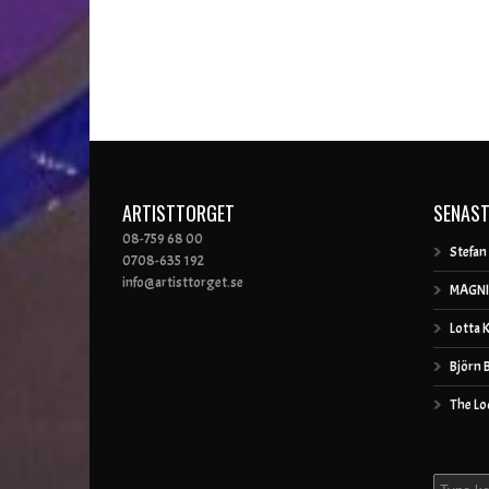
ARTISTTORGET
SENAST
08-759 68 00
Stefan
0708-635 192
info@artisttorget.se
MAGNI
Lotta 
Björn 
The Lo