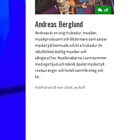
off
Andreas Berglund
Andreas är en ung trubadur, musiker,
musikproducent och låtskrivare som satsar
mycket på livemusik och bl.a trubadur.En
välutbildad duktig musiker och
sångare(Tex: Musikmakarna ) som kommer
med eget ljud och teknik.Spelat mycket på
restauranger och hotell samt företag och
ka...
Publicerat
03 mar 2026
,
av
Rolf