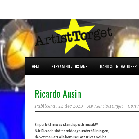
HEM
STREAMING / DISTANS
BAND & TRUBADURER
Ricardo Ausin
Publicerat
12 dec 2013
Av :
Artisttorget
Comm
En perfekt mix av stand up och musik!!!
När Ricardo sköter middagsunderhållningen,
då vet man att alla kommer att trivas och ha