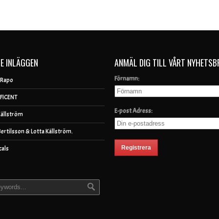
E INLÄGGEN
ANMÄL DIG TILL VÅRT NYHETSB
Förnamn:
 Rapo
FICENT
E-post Adress:
Källström
Bertilsson & Lotta Källström.
cals