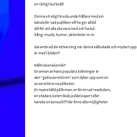
en riktigt kul kväll!
Denna otroligt breda underhållare med sin
känsla för vad publiken vill ha ger alltid
allt för att alla ska vara med och ha kul .
Sång, musik, humor, aktiviteter m.m.
Garanterad skrattvarning när denna välbokade och mycket upps
är med i bilden!!
Infiltrationskomik!!
En annan av hans populära tolkningar är
den ”galna servitören” som dyker upp som en
av servitörerna på festen.
En nyanställd på firman, en förvirrad reseledare,
en städare,österrikisk joddel expert eller
kanske en konsult!?? Här finns alla möjligheter.