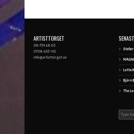
ARTISTTORGET
SENAST
08-759 68 00
Stefan
0708-635 192
info@artisttorget.se
MAGNI
Lotta 
Björn 
The Lo