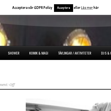
Acceptera vår GDPR Policy
eller
Läs mer
här
Acceptera
SHOWER
KOMIK & MAGI
TÄVLINGAR / AKTIVITETER
DJ:S &
ent: Off