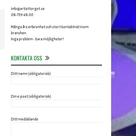
info@artisttorget.se
08-759 68 00
Många års erfarenhet och stort kontaktnät inom
branchen.
Inga problem - bara möjligheter!
KONTAKTA OSS
Ditt namn (obligatorisk)
Din e-post (obligatorisk)
Ditt meddelande