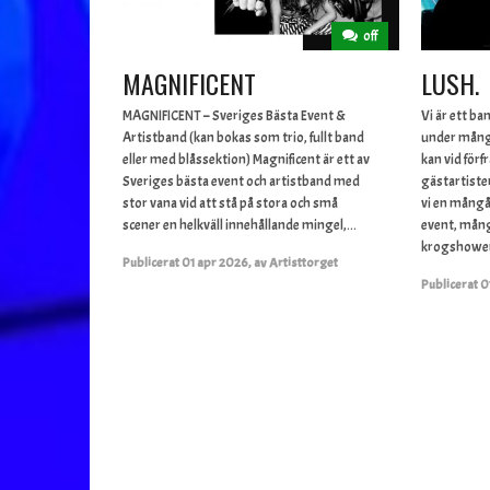
off
MAGNIFICENT
LUSH.
MAGNIFICENT – Sveriges Bästa Event &
Vi är ett 
Artistband (kan bokas som trio, fullt band
under många
eller med blåssektion) Magnificent är ett av
kan vid för
Sveriges bästa event och artistband med
gästartiste
stor vana vid att stå på stora och små
vi en mångå
scener en helkväll innehållande mingel,...
event, mång
krogshower
Publicerat
01 apr 2026
,
av
Artisttorget
Publicerat
0