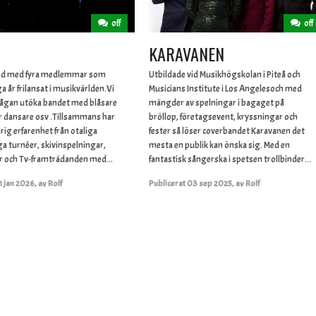
off
off
KARAVANEN
band med fyra medlemmar som
Utbildade vid Musikhögskolan i Piteå och
 år frilansat i musikvärlden.Vi
Musicians Institute i Los Angelesoch med
frågan utöka bandet med blåsare
mängder av spelningar i bagaget på
r dansare osv .Tillsammans har
bröllop, företagsevent, kryssningar och
rig erfarenhet från otaliga
fester så löser coverbandet Karavanen det
a turnéer, skivinspelningar,
mesta en publik kan önska sig. Med en
 och Tv-framträdanden med...
fantastisk sångerska i spetsen trollbinder...
1 jan 2026
,
av
Rolf
Publicerat
03 sep 2025
,
av
Rolf