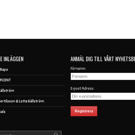
E INLÄGGEN
ANMÄL DIG TILL VÅRT NYHETSB
Förnamn:
 Rapo
FICENT
E-post Adress:
Källström
Bertilsson & Lotta Källström.
cals