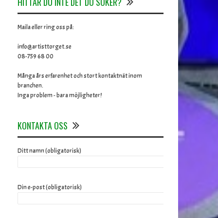
HITTAR DU INTE DET DU SÖKER?
Maila eller ring oss på:
info@artisttorget.se
08-759 68 00
Många års erfarenhet och stort kontaktnät inom
branchen.
Inga problem - bara möjligheter!
KONTAKTA OSS
Ditt namn (obligatorisk)
Din e-post (obligatorisk)