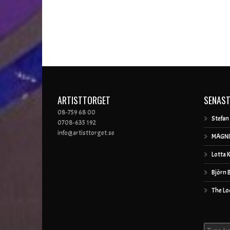
ARTISTTORGET
SENAST
08-759 68 00
Stefan
0708-635 192
info@artisttorget.se
MAGNI
Lotta 
Björn 
The Lo