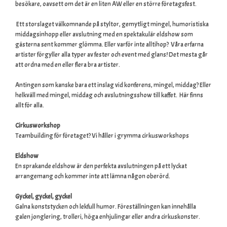
besökare, oavsett om det är en liten AW eller en större företagsfest.
Ett storslaget välkomnande på styltor, gemytligt mingel, humoristiska
middagsinhopp eller avslutning med en spektakulär eldshow som
gästerna sent kommer glömma. Eller varför inte alltihop?
Våra erfarna
artister förgyller alla typer av fester och event med glans!
Det mesta går
att ordna med en eller flera bra artister.
Antingen som kanske bara ett inslag vid konferens, mingel, middag? Eller
helkväll med mingel, middag och avslutningsshow till kaffet. Här finns
allt för alla.
Cirkusworkshop
Teambuilding för företaget? Vi håller i grymma cirkusworkshops
Eldshow
En sprakande eldshow är den perfekta avslutningen på ett lyckat
arrangemang och kommer inte att lämna någon oberörd.
Gyckel, gyckel, gyckel
Galna konststycken och lekfull humor. Föreställningen kan innehålla
galen jonglering, trolleri, höga enhjulingar eller andra cirkuskonster.