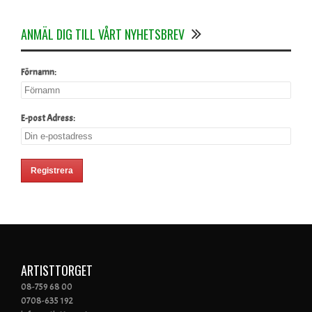
ANMÄL DIG TILL VÅRT NYHETSBREV
Förnamn:
E-post Adress:
ARTISTTORGET
08-759 68 00
0708-635 192