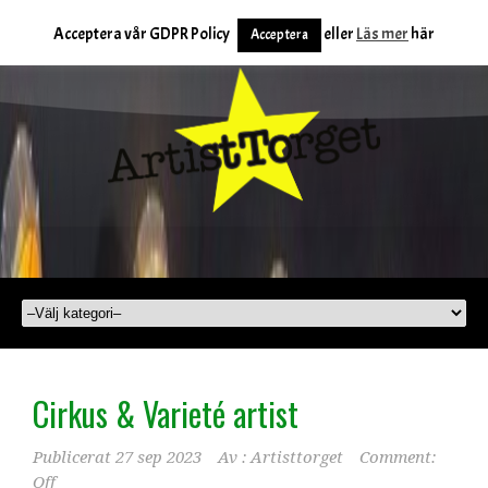
Acceptera vår GDPR Policy
eller
Läs mer
här
Acceptera
Cirkus & Varieté artist
Publicerat
27 sep 2023
Av :
Artisttorget
Comment:
Off