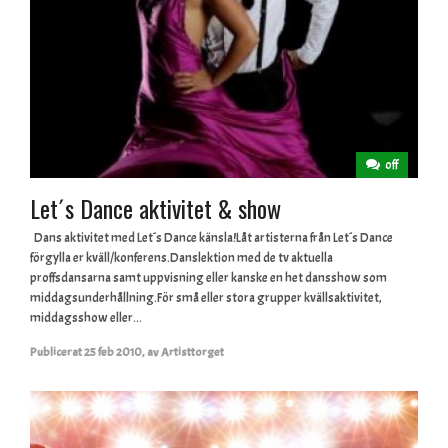
off
Let´s Dance aktivitet & show
Dans aktivitet med Let´s Dance känsla!Låt artisterna från Let´s Dance
förgylla er kväll/konferens.Danslektion med de tv aktuella
proffsdansarna samt uppvisning eller kanske en het dansshow som
middagsunderhållning.För små eller stora grupper kvällsaktivitet,
middagsshow eller...
Publicerat
25 feb 2010
,
av
Artisttorget