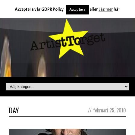
Acceptera vår GDPR Policy
eller
Läs mer
här
Acceptera
DAY
//
februari 25, 2010