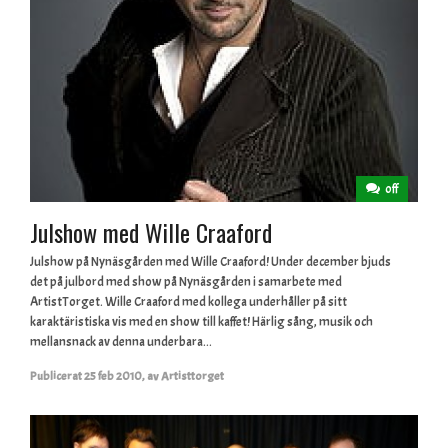
off
Julshow med Wille Craaford
Julshow på Nynäsgården med Wille Craaford! Under december bjuds
det på julbord med show på Nynäsgården i samarbete med
ArtistTorget. Wille Craaford med kollega underhåller på sitt
karaktäristiska vis med en show till kaffet! Härlig sång, musik och
mellansnack av denna underbara...
Publicerat
25 feb 2010
,
av
Artisttorget