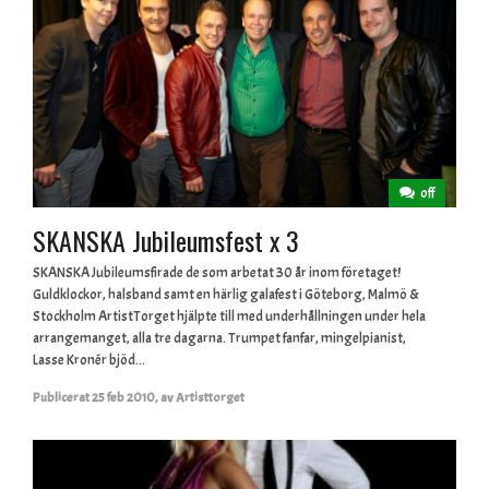
off
SKANSKA Jubileumsfest x 3
SKANSKA Jubileumsfirade de som arbetat 30 år inom företaget!
Guldklockor, halsband samt en härlig galafest i Göteborg, Malmö &
Stockholm ArtistTorget hjälpte till med underhållningen under hela
arrangemanget, alla tre dagarna. Trumpet fanfar, mingelpianist,
Lasse Kronér bjöd...
Publicerat
25 feb 2010
,
av
Artisttorget