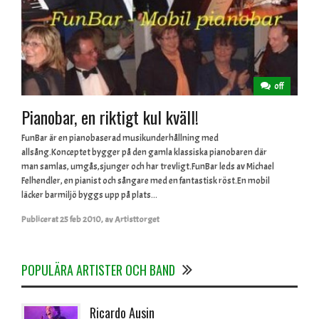
off
Pianobar, en riktigt kul kväll!
FunBar är en pianobaserad musikunderhållning med
allsång.Konceptet bygger på den gamla klassiska pianobaren där
man samlas, umgås,sjunger och har trevligt.FunBar leds av Michael
Felhendler, en pianist och sångare med en fantastisk röst.En mobil
läcker barmiljö byggs upp på plats...
Publicerat
25 feb 2010
,
av
Artisttorget
POPULÄRA ARTISTER OCH BAND
Ricardo Ausin