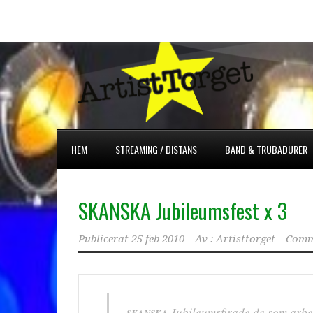
HEM
STREAMING / DISTANS
BAND & TRUBADURER
SKANSKA Jubileumsfest x 3
Publicerat
25 feb 2010
Av :
Artisttorget
Comm
Jubileumsfirade de som arbet
SKANSKA