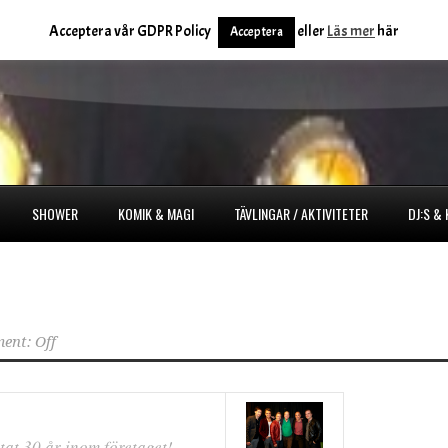
Acceptera vår GDPR Policy
eller
Läs mer
här
Acceptera
SHOWER
KOMIK & MAGI
TÄVLINGAR / AKTIVITETER
DJ:S &
ent: Off
at 30 år inom företaget!