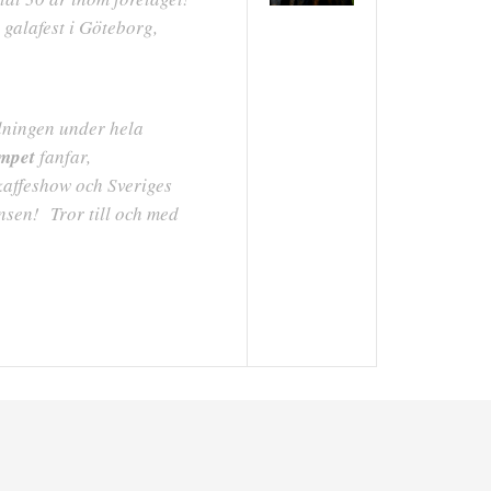
galafest i Göteborg,
llningen under hela
mpet
fanfar,
kaffeshow och Sveriges
sen! Tror till och med