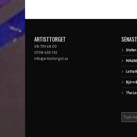
ARTISTTORGET
SENAST
08-759 68 00
Stefan
0708-635 192
info@artisttorget.se
MAGNI
Lotta 
Björn 
The Lo