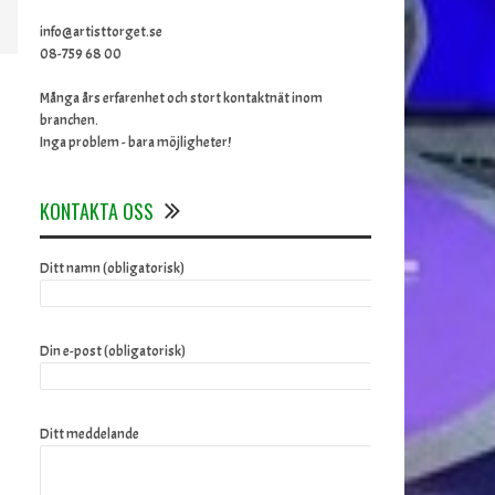
info@artisttorget.se
08-759 68 00
Många års erfarenhet och stort kontaktnät inom
branchen.
Inga problem - bara möjligheter!
KONTAKTA OSS
Ditt namn (obligatorisk)
Din e-post (obligatorisk)
Ditt meddelande