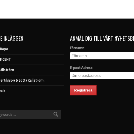
E INLÄGGEN
ANMÄL DIG TILL VÅRT NYHETSB
Förnamn:
 Rapo
FICENT
E-post Adress:
Källström
Bertilsson & Lotta Källström.
cals