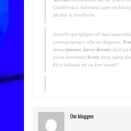
Guldklockor, halsband samt en härlig 
Malmö & Stockholm
ArtistTorget hjälpte till med underhå
arrangemanget, alla tre dagarna.
Tru
mingel
pianist
,
Lasse Kronér
bjöd på 
bästa dansband
Scotts
drog igång dan
Elvis hälsade på en kort stund!!
Om bloggen