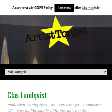
Acceptera vår GDPR Policy
eller
Läs mer
här
Acceptera
Clas Lundqvist
Publicerat
24 aug 2023
Av :
Artisttorget
Comment:
Off
Tag:
middagsunderhållning
,
party
,
quiz
,