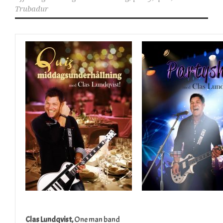
Trubadur
Clas Lundqvist,
One man band