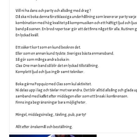
Vill ni ha dans och party och allsång med drag ?
Då ska ni boka denna förstklassiga underhållning som levererar party varje
kombination med hög kvalitet på kompmusiken och ett häftigt ljud och ljus s
band på scenen. En bred repertoar gör att det finns något för alla. Rutinen g
En lyckad kväll.
Ett säkert kort som en kund beskrev det.
Eller som en annan kund tyckte: Sveriges bästa enmansband.
Så gör som många andra boka in:
Clas One man band så blir det en lyckad tillställning.
Komplett ljud och ljus ingår samt tekniker.
Boka gärna Popquiz med Clas som kul aktivitet.
Ni delas upp i lag och tävlar mot varandra. Det blir alltid allsång och glada u
samband med kaffet efter middagen eller som ett break i konferensen.
Finns inga begränsningar bara möjligheter.
Mingel, middagsinslag , tävling, pub, party!
Allt efter önskemål och beställning.