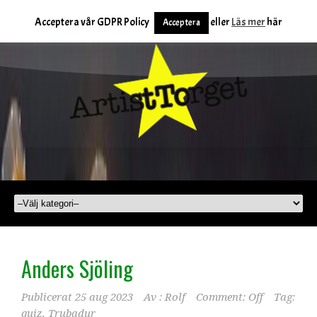
Acceptera vår GDPR Policy
eller
Läs mer
här
Acceptera
Anders Sjöling
Publicerat
25 aug 2023
Av :
Rolf
Comment: Off
Tag:
quiz
,
Trubadur