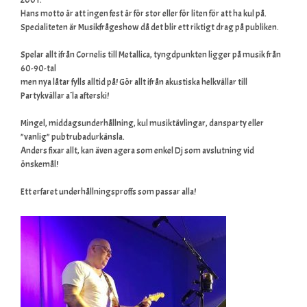
Hans motto är att ingen fest är för stor eller för liten för att ha kul på.
Specialiteten är Musikfrågeshow då det blir ett riktigt drag på publiken.
Spelar allt ifrån Cornelis till Metallica, tyngdpunkten ligger på musik från
60-90-tal
men nya låtar fylls alltid på! Gör allt ifrån akustiska helkvällar till
Partykvällar a´la afterski!
Mingel, middagsunderhållning, kul musiktävlingar, dansparty eller
”vanlig” pubtrubadurkänsla.
Anders fixar allt, kan även agera som enkel Dj som avslutning vid
önskemål!
Ett erfaret underhållningsproffs som passar alla!