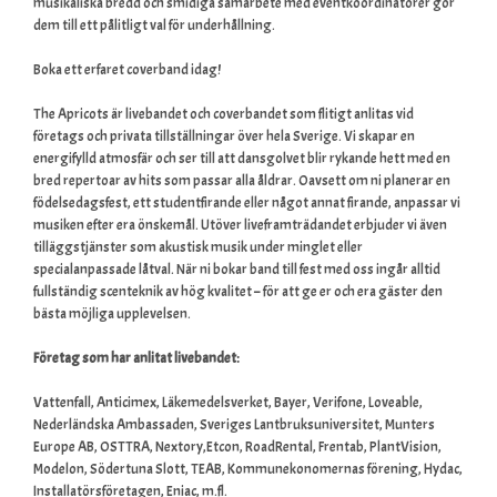
musikaliska bredd och smidiga samarbete med eventkoordinatorer gör
dem till ett pålitligt val för underhållning.
Boka ett erfaret coverband idag!
The Apricots är livebandet och coverbandet som flitigt anlitas vid
företags och privata tillställningar över hela Sverige. Vi skapar en
energifylld atmosfär och ser till att dansgolvet blir rykande hett med en
bred repertoar av hits som passar alla åldrar. Oavsett om ni planerar en
födelsedagsfest, ett studentfirande eller något annat firande, anpassar vi
musiken efter era önskemål. Utöver liveframträdandet erbjuder vi även
tilläggstjänster som akustisk musik under minglet eller
specialanpassade låtval. När ni bokar band till fest med oss ingår alltid
fullständig scenteknik av hög kvalitet – för att ge er och era gäster den
bästa möjliga upplevelsen.
Företag som har anlitat livebandet:
Vattenfall, Anticimex, Läkemedelsverket, Bayer, Verifone, Loveable,
Nederländska Ambassaden, Sveriges Lantbruksuniversitet, Munters
Europe AB, OSTTRA, Nextory,Etcon, RoadRental, Frentab, PlantVision,
Modelon, Södertuna Slott, TEAB, Kommunekonomernas förening, Hydac,
Installatörsföretagen, Eniac, m.fl.