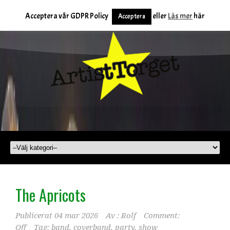
Acceptera vår GDPR Policy
eller
Läs mer
här
Acceptera
The Apricots
Publicerat
04 mar 2026
Av :
Rolf
Comment:
Off
Tag:
band
,
coverband
,
party
,
show