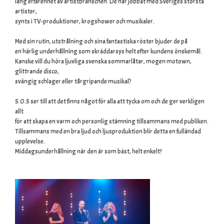
lång erfarenhet av artistbranschen. De har jobbat med Sveriges största
artister,
synts i TV-produktioner, krogshower och musikaler.
Med sin rutin, utstrålning och sina fantastiska röster bjuder de på
en härlig underhållning som skräddarsys helt efter kundens önskemål.
Kanske vill du höra ljuvliga svenska sommarlåtar, mogen motown,
glittrande disco,
svängig schlager eller tårgripande musikal?
S.O.S ser till att det finns något för alla att tycka om och de ger verkligen
allt
för att skapa en varm och personlig stämning tillsammans med publiken.
Tillsammans med en bra ljud och ljusproduktion blir detta en fulländad
upplevelse.
Middagsunderhållning när den är som bäst, helt enkelt!