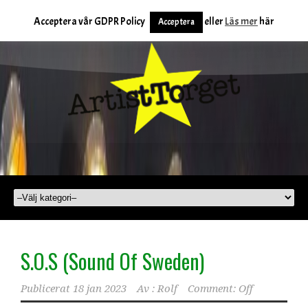
Acceptera vår GDPR Policy
eller
Läs mer
här
Acceptera
S.O.S (Sound Of Sweden)
Publicerat
18 jan 2023
Av :
Rolf
Comment: Off